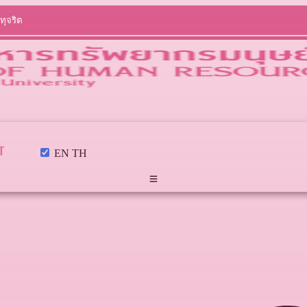
ทุจริต
EN
TH