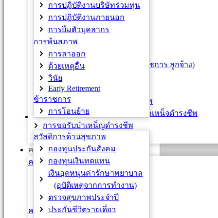
บัตรบุคลากร
การปฏิบัติงานบริษัทร่วมทุน
หนังสือรับรองเงินเดือน
การปฏิบัติงานภายนอก
เข็มทองคำเกียรติคุณ
การยืมตัวบุคลากร
เหรียญ / เครื่องราชอิสริยาภรณ์
การพ้นสภาพ
กบข. / กสจ.
การลาออก
จ่ายตรงค่ารักษาพยาบาล (ข้าราชการ ลูกจ้าง)
ด้วยเหตุอื่น
เงินช่วยเหลือพิเศษ (ค่าทำศพ)
วินัย
Early Retirement
การต่อเวลาราชการ
ข้าราชการ
การแสดงเจตนาเปลี่ยนสถานภาพ
การโอนย้าย
การขอรับบำเหน็จบำนาญและบำเหน็จดำรงชีพ
สวัสดิการและสิทธิประโยชน์
การขอรับบำเหน็ญดำรงชีพ
สวัสดิการด้านสุขภาพ
การขอพระราชทานเพลิงศพ
กองทุนประกันสังคม
ความก้าวหน้า
กองทุนเงินทดแทน
ความก้าวหน้าสายวิชาการ
เงินอุดหนุนค่ารักษาพยาบาล
พนักงานมหาวิทยาลัย
(อุบัติเหตุจากการทำงาน)
ผศ. / รศ. (พิเศษ)
ตรวจสุขภาพประจำปี
ข้าราชการ
ประกันชีวิตรายเดี่ยว
ความก้าวหน้าสายปฏิบัติการ