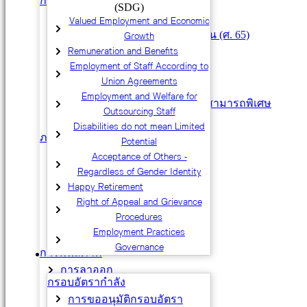
การว่าจ้างประเภทอื่น ๆ
(SDG)
บุคคลที่อายุเกิน 60 ปีบริบูรณ์
Valued Employment and Economic
Growth
ศาสตราจารย์ที่จะเกษียณอายุงาน (ศ. 65)
Remuneration and Benefits
พนักงานวิสามัญ
Employment of Staff According to
พนักงาน Competitive Track
Union Agreements
ลูกจ้างชั่วคราวชาวต่างประเทศ
Employment and Welfare for
ลูกจ้างชั่วคราวผู้มีความรู้ความสามารถพิเศษ
Outsourcing Staff
โครงการจ้างนิสิต
Disabilities do not mean Limited
ภาระงาน
Potential
Assignment Sheet (AS)
Acceptance of Others -
ภาระงานสายวิชาการ
Regardless of Gender Identity
ภาระงานสายปฏิบัติการ
Happy Retirement
Right of Appeal and Grievance
การปฏิบัติงานบริษัทร่วมทุน
Procedures
การปฏิบัติงานภายนอก
Employment Practices
การยืมตัวบุคลากร
Governance
การพ้นสภาพ
การสรรหาและบรรจุ
การลาออก
กรอบอัตรากำลัง
ด้วยเหตุอื่น
การขออนุมัติกรอบอัตรา
วินัย