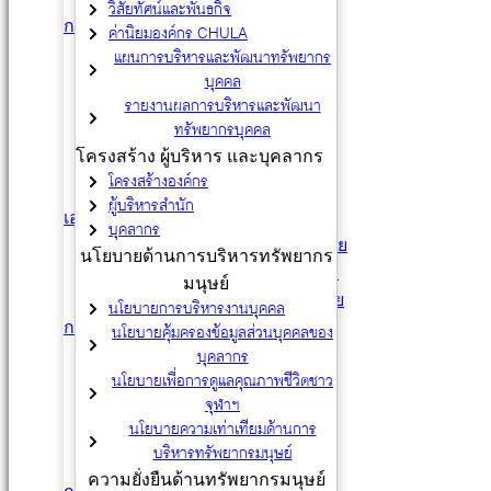
วิสัยทัศน์และพันธกิจ
การสรรหาและคัดเลือก
ค่านิยมองค์กร CHULA
ร่วมงานกับจุฬาฯ
แผนการบริหารและพัฒนาทรัพยากร
บุคคล
การสรรหาทั่วไป
รายงานผลการบริหารและพัฒนา
การสรรหา (Mid Careers)
ทรัพยากรบุคคล
การสรรหาภายใน
โครงสร้าง ผู้บริหาร และบุคลากร
มาตรฐานประจำตำแหน่ง
โครงสร้างองค์กร
แนวทางการสัมภาษณ์
ผู้บริหารสำนัก
เอกสารฉบับภาษาอังกฤษ
บุคลากร
ข้อบังคับจุฬาลงกรณ์มหาวิทยาลัย
นโยบายด้านการบริหารทรัพยากร
ระเบียบจุฬาลงกรณ์มหาวิทยาลัย
มนุษย์
ประกาศจุฬาลงกรณ์มหาวิทยาลัย
นโยบายการบริหารงานบุคคล
การว่าจ้างพนักงานมหาวิทยาลัย
นโยบายคุ้มครองข้อมูลส่วนบุคคลของ
บุคลากร
หลักการ
นโยบายเพื่อการดูแลคุณภาพชีวิตชาว
กฎ ระเบียบ
จุฬาฯ
แบบฟอร์ม
นโยบายความเท่าเทียมด้านการ
หนังสือเวียน
บริหารทรัพยากรมนุษย์
ติดต่อสอบถาม
ความยั่งยืนด้านทรัพยากรมนุษย์