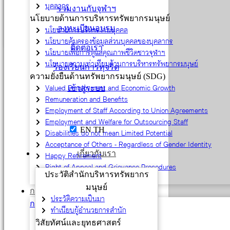
บุคลากร
ร่วมงานกับจุฬาฯ
นโยบายด้านการบริหารทรัพยากรมนุษย์
ลงทะเบียนอบรม
นโยบายการบริหารงานบุคคล
นโยบายคุ้มครองข้อมูลส่วนบุคคลของบุคลากร
ติดต่อเรา
นโยบายเพื่อการดูแลคุณภาพชีวิตชาวจุฬาฯ
นโยบายความเท่าเทียมด้านการบริหารทรัพยากรมนุษย์
ร้องเรียนการทุจริต
ความยั่งยืนด้านทรัพยากรมนุษย์ (SDG)
Valued Employment and Economic Growth
เข้าสู่ระบบ
Remuneration and Benefits
Employment of Staff According to Union Agreements
Employment and Welfare for Outsourcing Staff
EN
TH
Disabilities do not mean Limited Potential
Acceptance of Others - Regardless of Gender Identity
เกี่ยวกับเรา
Happy Retirement
Right of Appeal and Grievance Procedures
ประวัติสำนักบริหารทรัพยากร
Employment Practices Governance
มนุษย์
การสรรหาและบรรจุ
ประวัติความเป็นมา
กรอบอัตรากำลัง
ทำเนียบผู้อำนวยการสำนัก
การขออนุมัติกรอบอัตรา
วิสัยทัศน์และยุทธศาสตร์
ข้อมูลบุคลากร (Power BI)