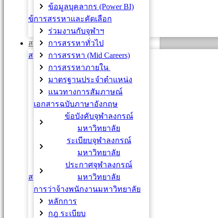
ข้อมูลบุคลากร (Power BI)
Early Retirement
การสรรหาและคัดเลือก
ข้าราชการ
ร่วมงานกับจุฬาฯ
การโอนย้าย
การสรรหาทั่วไป
สวัสดิการและสิทธิประโยชน์
การสรรหา (Mid Careers)
สวัสดิการด้านสุขภาพ
การสรรหาภายใน
กองทุนประกันสังคม
มาตรฐานประจำตำแหน่ง
กองทุนเงินทดแทน
แนวทางการสัมภาษณ์
เงินอุดหนุนค่ารักษาพยาบาล
เอกสารฉบับภาษาอังกฤษ
(อุบัติเหตุจากการทำงาน)
ข้อบังคับจุฬาลงกรณ์
ตรวจสุขภาพประจำปี
มหาวิทยาลัย
ประกันชีวิตรายเดี่ยว
ระเบียบจุฬาลงกรณ์
ประกันสุขภาพแบบกลุ่ม
มหาวิทยาลัย
สวัสดิการยืดหยุ่น
ประกาศจุฬาลงกรณ์
สวัสดิการ Equal Care
มหาวิทยาลัย
สวัสดิการด้านครอบครัว
การว่าจ้างพนักงานมหาวิทยาลัย
เงินอุดหนุนการศึกษาบุตร
หลักการ
สวัสดิการโรงเรียนสาธิตฯ
กฎ ระเบียบ
สวัสดิการงานศพ