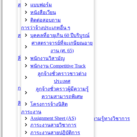
แบบฟอร์ม
สวัสดิการด้านการเงิน
หนังสือเวียน
กองทุนสำรองเลี้ยงชีพ
ติดต่อสอบถาม
เงินกู้ธนาคารต่าง ๆ
การว่าจ้างประเภทอื่น ๆ
เงินกู้เพื่อเคหะสงเคราะห์
บุคคลที่อายุเกิน 60 ปีบริบูรณ์
สวัสดิการด้านอื่นๆ
ศาสตราจารย์ที่จะเกษียณอายุ
หอพักบุคลากร
งาน (ศ. 65)
ช.พ.ค. / ช.พ.ส.
พนักงานวิสามัญ
สิ่งอำนวยความสะดวก
Co-Working Space
พนักงาน Competitive Track
Central Library
ลูกจ้างชั่วคราวชาวต่าง
CU Sport Complex
ประเทศ
CU pop bus / Parking
การรับเงินเดือน/ค่าจ้างประจำ
ลูกจ้างชั่วคราวผู้มีความรู้
ข้าราขการ / ลูกจ้างเงินงบ
ความสามารถพิเศษ
สิทธิประโยชน์
โครงการจ้างนิสิต
การลา
ภาระงาน
Assignment Sheet (AS)
การลาศึกษา ฝึกอบรม เพิ่มพูนความรู้ทางวิชาการ
ภาระงานสายวิชาการ
การไปปฏิบัติงานต่างประเทศ
ภาระงานสายปฏิบัติการ
VISA / Work permit