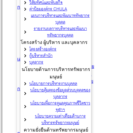
วิสัยทัศน์และพันธกิจ
การสรรหาและคัดเลือก
ค่านิยมองค์กร CHULA
ร่วมงานกับจุฬาฯ
แผนการบริหารและพัฒนาทรัพยากร
บุคคล
การสรรหาทั่วไป
รายงานผลการบริหารและพัฒนา
การสรรหา (Mid Careers)
ทรัพยากรบุคคล
การสรรหาภายใน
โครงสร้าง ผู้บริหาร และบุคลากร
มาตรฐานประจำตำแหน่ง
โครงสร้างองค์กร
แนวทางการสัมภาษณ์
ผู้บริหารสำนัก
เอกสารฉบับภาษาอังกฤษ
บุคลากร
ข้อบังคับจุฬาลงกรณ์มหาวิทยาลัย
นโยบายด้านการบริหารทรัพยากร
ระเบียบจุฬาลงกรณ์มหาวิทยาลัย
มนุษย์
ประกาศจุฬาลงกรณ์มหาวิทยาลัย
นโยบายการบริหารงานบุคคล
การว่าจ้างพนักงานมหาวิทยาลัย
นโยบายคุ้มครองข้อมูลส่วนบุคคลของ
บุคลากร
หลักการ
นโยบายเพื่อการดูแลคุณภาพชีวิตชาว
กฎ ระเบียบ
จุฬาฯ
แบบฟอร์ม
นโยบายความเท่าเทียมด้านการ
หนังสือเวียน
บริหารทรัพยากรมนุษย์
ติดต่อสอบถาม
ความยั่งยืนด้านทรัพยากรมนุษย์