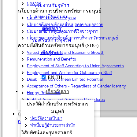
บุคลากร
ร่วมงานกับจุฬาฯ
นโยบายด้านการบริหารทรัพยากรมนุษย์
ลงทะเบียนอบรม
นโยบายการบริหารงานบุคคล
นโยบายคุ้มครองข้อมูลส่วนบุคคลของบุคลากร
ติดต่อเรา
นโยบายเพื่อการดูแลคุณภาพชีวิตชาวจุฬาฯ
นโยบายความเท่าเทียมด้านการบริหารทรัพยากรมนุษย์
ร้องเรียนการทุจริต
ความยั่งยืนด้านทรัพยากรมนุษย์ (SDG)
Valued Employment and Economic Growth
เข้าสู่ระบบ
Remuneration and Benefits
Employment of Staff According to Union Agreements
Employment and Welfare for Outsourcing Staff
EN
TH
Disabilities do not mean Limited Potential
Acceptance of Others - Regardless of Gender Identity
เกี่ยวกับเรา
Happy Retirement
Right of Appeal and Grievance Procedures
ประวัติสำนักบริหารทรัพยากร
Employment Practices Governance
มนุษย์
การสรรหาและบรรจุ
ประวัติความเป็นมา
กรอบอัตรากำลัง
ทำเนียบผู้อำนวยการสำนัก
การขออนุมัติกรอบอัตรา
วิสัยทัศน์และยุทธศาสตร์
ข้อมูลบุคลากร (Power BI)