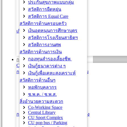
ประกันสุขภาพแบบกลุ่ม
การปรับกระบอก A B C
สวัสดิการยืดหยุ่น
พนม. เชี่ยวชาญ ต้น / กลาง / สูง
สวัสดิการ Equal Care
ข้าราชการ
สวัสดิการด้านครอบครัว
ลูกจ้างเงินงบประมาณแผ่นดิน
เงินอุดหนุนการศึกษาบุตร
เกียรติภูมิคนจุฬาฯ
สวัสดิการโรงเรียนสาธิตฯ
คนดีศรีจุฬาฯ
สวัสดิการงานศพ
ข้าราชการพลเรือนดีเด่น
สวัสดิการด้านการเงิน
บุคลากรดีเด่น ปขมท.
กองทุนสำรองเลี้ยงชีพ
การประเมินผล
CU e-PMS
เงินกู้ธนาคารต่าง ๆ
การประเมินผล พนักงานมหาวิทยาลัย
เงินกู้เพื่อเคหะสงเคราะห์
หลักการ
สวัสดิการด้านอื่นๆ
กฎ ระเบียบ
หอพักบุคลากร
แบบฟอร์ม
ช.พ.ค. / ช.พ.ส.
หนังสือเวียน
สิ่งอำนวยความสะดวก
ติดต่อสอบถาม
Co-Working Space
Central Library
การประเมินผล ข้าราชการและลูกจ้าง
CU Sport Complex
ข้าราชการ
CU pop bus / Parking