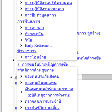
บัตรบุคลากร
การปฏิบัติงานบริษัทร่วมทุน
หนังสือรับรองเงินเดือน
การปฏิบัติงานภายนอก
เข็มทองคำเกียรติคุณ
การยืมตัวบุคลากร
เหรียญ / เครื่องราชอิสริยาภรณ์
การพ้นสภาพ
กบข. / กสจ.
การลาออก
จ่ายตรงค่ารักษาพยาบาล (ข้าราชการ ลูกจ้าง)
ด้วยเหตุอื่น
เงินช่วยเหลือพิเศษ (ค่าทำศพ)
วินัย
Early Retirement
การต่อเวลาราชการ
ข้าราชการ
การแสดงเจตนาเปลี่ยนสถานภาพ
การโอนย้าย
การขอรับบำเหน็จบำนาญและบำเหน็จดำรงชีพ
สวัสดิการและสิทธิประโยชน์
การขอรับบำเหน็ญดำรงชีพ
สวัสดิการด้านสุขภาพ
การขอพระราชทานเพลิงศพ
กองทุนประกันสังคม
ความก้าวหน้า
กองทุนเงินทดแทน
ความก้าวหน้าสายวิชาการ
เงินอุดหนุนค่ารักษาพยาบาล
พนักงานมหาวิทยาลัย
(อุบัติเหตุจากการทำงาน)
ผศ. / รศ. (พิเศษ)
ตรวจสุขภาพประจำปี
ข้าราชการ
ประกันชีวิตรายเดี่ยว
ความก้าวหน้าสายปฏิบัติการ