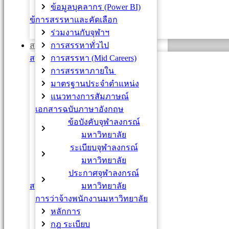
ข้อมูลบุคลากร (Power BI)
Early Retirement
การสรรหาและคัดเลือก
ข้าราชการ
ร่วมงานกับจุฬาฯ
การโอนย้าย
การสรรหาทั่วไป
สวัสดิการและสิทธิประโยชน์
การสรรหา (Mid Careers)
สวัสดิการด้านสุขภาพ
การสรรหาภายใน
กองทุนประกันสังคม
มาตรฐานประจำตำแหน่ง
กองทุนเงินทดแทน
แนวทางการสัมภาษณ์
เงินอุดหนุนค่ารักษาพยาบาล
เอกสารฉบับภาษาอังกฤษ
(อุบัติเหตุจากการทำงาน)
ข้อบังคับจุฬาลงกรณ์
ตรวจสุขภาพประจำปี
มหาวิทยาลัย
ประกันชีวิตรายเดี่ยว
ระเบียบจุฬาลงกรณ์
ประกันสุขภาพแบบกลุ่ม
มหาวิทยาลัย
สวัสดิการยืดหยุ่น
ประกาศจุฬาลงกรณ์
สวัสดิการ Equal Care
มหาวิทยาลัย
สวัสดิการด้านครอบครัว
การว่าจ้างพนักงานมหาวิทยาลัย
เงินอุดหนุนการศึกษาบุตร
หลักการ
สวัสดิการโรงเรียนสาธิตฯ
กฎ ระเบียบ
สวัสดิการงานศพ