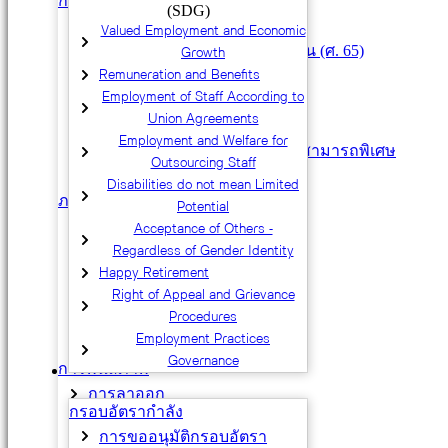
การว่าจ้างประเภทอื่น ๆ
(SDG)
บุคคลที่อายุเกิน 60 ปีบริบูรณ์
Valued Employment and Economic
Growth
ศาสตราจารย์ที่จะเกษียณอายุงาน (ศ. 65)
Remuneration and Benefits
พนักงานวิสามัญ
Employment of Staff According to
พนักงาน Competitive Track
Union Agreements
ลูกจ้างชั่วคราวชาวต่างประเทศ
Employment and Welfare for
ลูกจ้างชั่วคราวผู้มีความรู้ความสามารถพิเศษ
Outsourcing Staff
โครงการจ้างนิสิต
Disabilities do not mean Limited
ภาระงาน
Potential
Assignment Sheet (AS)
Acceptance of Others -
ภาระงานสายวิชาการ
Regardless of Gender Identity
ภาระงานสายปฏิบัติการ
Happy Retirement
Right of Appeal and Grievance
การปฏิบัติงานบริษัทร่วมทุน
Procedures
การปฏิบัติงานภายนอก
Employment Practices
การยืมตัวบุคลากร
Governance
การพ้นสภาพ
การสรรหาและบรรจุ
การลาออก
กรอบอัตรากำลัง
ด้วยเหตุอื่น
การขออนุมัติกรอบอัตรา
วินัย