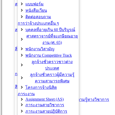
แบบฟอร์ม
สวัสดิการด้านการเงิน
หนังสือเวียน
กองทุนสำรองเลี้ยงชีพ
ติดต่อสอบถาม
เงินกู้ธนาคารต่าง ๆ
การว่าจ้างประเภทอื่น ๆ
เงินกู้เพื่อเคหะสงเคราะห์
บุคคลที่อายุเกิน 60 ปีบริบูรณ์
สวัสดิการด้านอื่นๆ
ศาสตราจารย์ที่จะเกษียณอายุ
หอพักบุคลากร
งาน (ศ. 65)
ช.พ.ค. / ช.พ.ส.
พนักงานวิสามัญ
สิ่งอำนวยความสะดวก
Co-Working Space
พนักงาน Competitive Track
Central Library
ลูกจ้างชั่วคราวชาวต่าง
CU Sport Complex
ประเทศ
CU pop bus / Parking
การรับเงินเดือน/ค่าจ้างประจำ
ลูกจ้างชั่วคราวผู้มีความรู้
ข้าราขการ / ลูกจ้างเงินงบ
ความสามารถพิเศษ
สิทธิประโยชน์
โครงการจ้างนิสิต
การลา
ภาระงาน
Assignment Sheet (AS)
การลาศึกษา ฝึกอบรม เพิ่มพูนความรู้ทางวิชาการ
ภาระงานสายวิชาการ
การไปปฏิบัติงานต่างประเทศ
ภาระงานสายปฏิบัติการ
VISA / Work permit