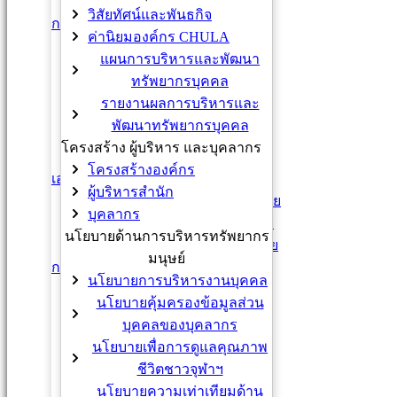
ข้อมูลบุคลากร (Power BI)
วิสัยทัศน์และพันธกิจ
การสรรหาและคัดเลือก
ค่านิยมองค์กร CHULA
ร่วมงานกับจุฬาฯ
แผนการบริหารและพัฒนา
การสรรหาทั่วไป
ทรัพยากรบุคคล
การสรรหา (Mid Careers)
รายงานผลการบริหารและ
การสรรหาภายใน
พัฒนาทรัพยากรบุคคล
มาตรฐานประจำตำแหน่ง
โครงสร้าง ผู้บริหาร และบุคลากร
แนวทางการสัมภาษณ์
โครงสร้างองค์กร
เอกสารฉบับภาษาอังกฤษ
ผู้บริหารสำนัก
ข้อบังคับจุฬาลงกรณ์มหาวิทยาลัย
บุคลากร
ระเบียบจุฬาลงกรณ์มหาวิทยาลัย
นโยบายด้านการบริหารทรัพยากร
ประกาศจุฬาลงกรณ์มหาวิทยาลัย
มนุษย์
การว่าจ้างพนักงานมหาวิทยาลัย
นโยบายการบริหารงานบุคคล
หลักการ
นโยบายคุ้มครองข้อมูลส่วน
กฎ ระเบียบ
บุคคลของบุคลากร
แบบฟอร์ม
นโยบายเพื่อการดูแลคุณภาพ
หนังสือเวียน
ชีวิตชาวจุฬาฯ
ติดต่อสอบถาม
นโยบายความเท่าเทียมด้าน