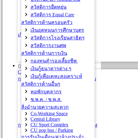
การปรับกระบอก A B C
สวัสดิการยืดหยุ่น
พนม. เชี่ยวชาญ ต้น / กลาง / สูง
สวัสดิการ Equal Care
ข้าราชการ
สวัสดิการด้านครอบครัว
ลูกจ้างเงินงบประมาณแผ่นดิน
เงินอุดหนุนการศึกษาบุตร
เกียรติภูมิคนจุฬาฯ
สวัสดิการโรงเรียนสาธิตฯ
คนดีศรีจุฬาฯ
สวัสดิการงานศพ
ข้าราชการพลเรือนดีเด่น
สวัสดิการด้านการเงิน
บุคลากรดีเด่น ปขมท.
กองทุนสำรองเลี้ยงชีพ
การประเมินผล
เงินกู้ธนาคารต่าง ๆ
CU e-PMS
เงินกู้เพื่อเคหะสงเคราะห์
การประเมินผล พนักงานมหาวิทยาลัย
สวัสดิการด้านอื่นๆ
หลักการ
หอพักบุคลากร
กฎ ระเบียบ
ช.พ.ค. / ช.พ.ส.
แบบฟอร์ม
สิ่งอำนวยความสะดวก
หนังสือเวียน
Co-Working Space
ติดต่อสอบถาม
Central Library
CU Sport Complex
การประเมินผล ข้าราชการและลูกจ้าง
CU pop bus / Parking
ข้าราชการ
การรับเงินเดือน/ค่าจ้างประจำ