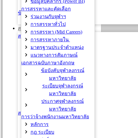
ข้อมูลบุคลากร (Power BI)
Early Retirement
การสรรหาและคัดเลือก
ข้าราชการ
ร่วมงานกับจุฬาฯ
การโอนย้าย
การสรรหาทั่วไป
สวัสดิการและสิทธิประโยชน์
การสรรหา (Mid Careers)
สวัสดิการด้านสุขภาพ
การสรรหาภายใน
กองทุนประกันสังคม
มาตรฐานประจำตำแหน่ง
กองทุนเงินทดแทน
แนวทางการสัมภาษณ์
เงินอุดหนุนค่ารักษาพยาบาล
เอกสารฉบับภาษาอังกฤษ
(อุบัติเหตุจากการทำงาน)
ข้อบังคับจุฬาลงกรณ์
ตรวจสุขภาพประจำปี
มหาวิทยาลัย
ประกันชีวิตรายเดี่ยว
ระเบียบจุฬาลงกรณ์
ประกันสุขภาพแบบกลุ่ม
มหาวิทยาลัย
สวัสดิการยืดหยุ่น
ประกาศจุฬาลงกรณ์
สวัสดิการ Equal Care
มหาวิทยาลัย
สวัสดิการด้านครอบครัว
การว่าจ้างพนักงานมหาวิทยาลัย
เงินอุดหนุนการศึกษาบุตร
หลักการ
สวัสดิการโรงเรียนสาธิตฯ
กฎ ระเบียบ
สวัสดิการงานศพ