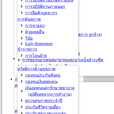
การปฏิบัติงานบริษัทร่วมทุน
บัตรบุคลากร
การปฏิบัติงานภายนอก
หนังสือรับรองเงินเดือน
การยืมตัวบุคลากร
เข็มทองคำเกียรติคุณ
การพ้นสภาพ
เหรียญ / เครื่องราชอิสริยาภรณ์
การลาออก
กบข. / กสจ.
ด้วยเหตุอื่น
จ่ายตรงค่ารักษาพยาบาล (ข้าราชการ ลูกจ้าง)
วินัย
เงินช่วยเหลือพิเศษ (ค่าทำศพ)
Early Retirement
การต่อเวลาราชการ
ข้าราชการ
การแสดงเจตนาเปลี่ยนสถานภาพ
การโอนย้าย
สวัสดิการและสิทธิประโยชน์
การขอรับบำเหน็จบำนาญและบำเหน็จดำรงชีพ
การขอรับบำเหน็ญดำรงชีพ
สวัสดิการด้านสุขภาพ
การขอพระราชทานเพลิงศพ
กองทุนประกันสังคม
ความก้าวหน้า
กองทุนเงินทดแทน
ความก้าวหน้าสายวิชาการ
เงินอุดหนุนค่ารักษาพยาบาล
พนักงานมหาวิทยาลัย
(อุบัติเหตุจากการทำงาน)
ผศ. / รศ. (พิเศษ)
ตรวจสุขภาพประจำปี
ข้าราชการ
ประกันชีวิตรายเดี่ยว
ความก้าวหน้าสายปฏิบัติการ
ประกันสุขภาพแบบกลุ่ม