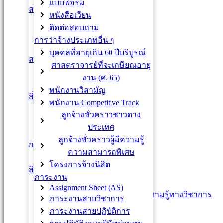
แบบฟอร์ม
สวัสดิการด้านการเงิน
หนังสือเวียน
กองทุนสำรองเลี้ยงชีพ
ติดต่อสอบถาม
เงินกู้ธนาคารต่าง ๆ
การว่าจ้างประเภทอื่น ๆ
เงินกู้เพื่อเคหะสงเคราะห์
บุคคลที่อายุเกิน 60 ปีบริบูรณ์
สวัสดิการด้านอื่นๆ
ศาสตราจารย์ที่จะเกษียณอายุ
หอพักบุคลากร
งาน (ศ. 65)
ช.พ.ค. / ช.พ.ส.
พนักงานวิสามัญ
สิ่งอำนวยความสะดวก
พนักงาน Competitive Track
Co-Working Space
ลูกจ้างชั่วคราวชาวต่าง
Central Library
CU Sport Complex
ประเทศ
CU pop bus / Parking
ลูกจ้างชั่วคราวผู้มีความรู้
การรับเงินเดือน/ค่าจ้างประจำ
ความสามารถพิเศษ
ข้าราขการ / ลูกจ้างเงินงบ
โครงการจ้างนิสิต
สิทธิประโยชน์
ภาระงาน
การลา
Assignment Sheet (AS)
การลาศึกษา ฝึกอบรม เพิ่มพูนความรู้ทางวิชาการ
ภาระงานสายวิชาการ
การไปปฏิบัติงานต่างประเทศ
ภาระงานสายปฏิบัติการ
VISA / Work permit