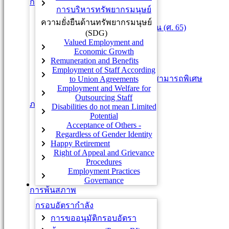
การว่าจ้างประเภทอื่น ๆ
การบริหารทรัพยากรมนุษย์
บุคคลที่อายุเกิน 60 ปีบริบูรณ์
ความยั่งยืนด้านทรัพยากรมนุษย์
ศาสตราจารย์ที่จะเกษียณอายุงาน (ศ. 65)
(SDG)
พนักงานวิสามัญ
Valued Employment and
Economic Growth
พนักงาน Competitive Track
Remuneration and Benefits
ลูกจ้างชั่วคราวชาวต่างประเทศ
Employment of Staff According
ลูกจ้างชั่วคราวผู้มีความรู้ความสามารถพิเศษ
to Union Agreements
Employment and Welfare for
โครงการจ้างนิสิต
Outsourcing Staff
ภาระงาน
Disabilities do not mean Limited
Assignment Sheet (AS)
Potential
Acceptance of Others -
ภาระงานสายวิชาการ
Regardless of Gender Identity
ภาระงานสายปฏิบัติการ
Happy Retirement
การปฏิบัติงานบริษัทร่วมทุน
Right of Appeal and Grievance
Procedures
การปฏิบัติงานภายนอก
Employment Practices
การยืมตัวบุคลากร
Governance
การสรรหาและบรรจุ
การพ้นสภาพ
การลาออก
กรอบอัตรากำลัง
ด้วยเหตุอื่น
การขออนุมัติกรอบอัตรา
วินัย