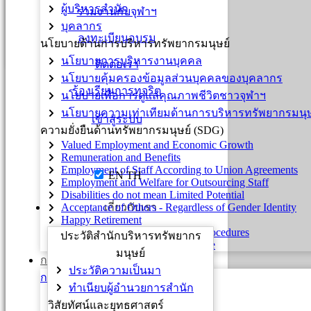
ผู้บริหารสำนัก
ร่วมงานกับจุฬาฯ
บุคลากร
ลงทะเบียนอบรม
นโยบายด้านการบริหารทรัพยากรมนุษย์
นโยบายการบริหารงานบุคคล
ติดต่อเรา
นโยบายคุ้มครองข้อมูลส่วนบุคคลของบุคลากร
ร้องเรียนการทุจริต
นโยบายเพื่อการดูแลคุณภาพชีวิตชาวจุฬาฯ
นโยบายความเท่าเทียมด้านการบริหารทรัพยากรมนุษ
เข้าสู่ระบบ
ความยั่งยืนด้านทรัพยากรมนุษย์ (SDG)
Valued Employment and Economic Growth
Remuneration and Benefits
Employment of Staff According to Union Agreements
EN
TH
Employment and Welfare for Outsourcing Staff
Disabilities do not mean Limited Potential
เกี่ยวกับเรา
Acceptance of Others - Regardless of Gender Identity
Happy Retirement
Right of Appeal and Grievance Procedures
ประวัติสำนักบริหารทรัพยากร
Employment Practices Governance
มนุษย์
การสรรหาและบรรจุ
ประวัติความเป็นมา
กรอบอัตรากำลัง
ทำเนียบผู้อำนวยการสำนัก
การขออนุมัติกรอบอัตรา
วิสัยทัศน์และยุทธศาสตร์